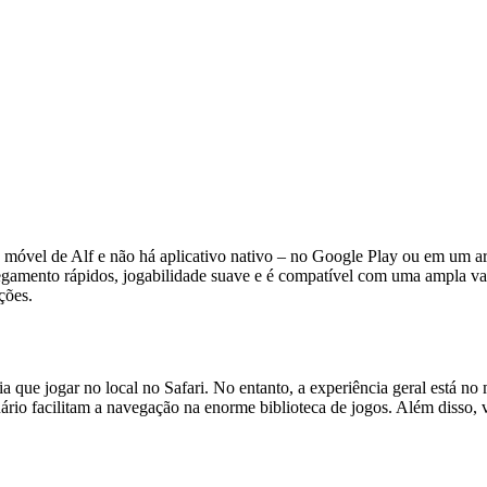
o móvel de Alf e não há aplicativo nativo – no Google Play ou em um ar
regamento rápidos, jogabilidade suave e é compatível com uma ampla v
ções.
a que jogar no local no Safari. No entanto, a experiência geral está no
suário facilitam a navegação na enorme biblioteca de jogos. Além disso,