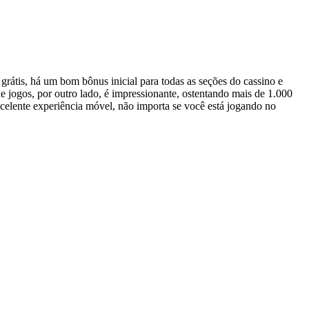
 grátis, há um bom bônus inicial para todas as seções do cassino e
e jogos, por outro lado, é impressionante, ostentando mais de 1.000
xcelente experiência móvel, não importa se você está jogando no