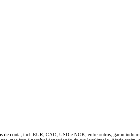
as de conta, incl. EUR, CAD, USD e NOK, entre outros, garantindo mu