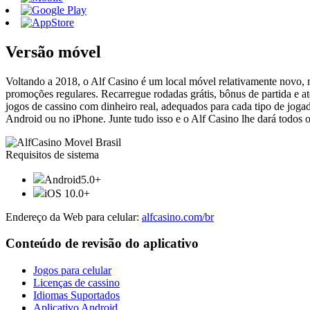
Versão móvel
Voltando a 2018, o Alf Casino é um local móvel relativamente novo, ma
promoções regulares. Recarregue rodadas grátis, bônus de partida e at
jogos de cassino com dinheiro real, adequados para cada tipo de joga
Android ou no iPhone. Junte tudo isso e o Alf Casino lhe dará todos o
Requisitos de sistema
Android5.0+
iOS 10.0+
Endereço da Web para celular:
alfcasino.com/br
Conteúdo de revisão do aplicativo
Jogos para celular
Licenças de cassino
Idiomas Suportados
Aplicativo Android