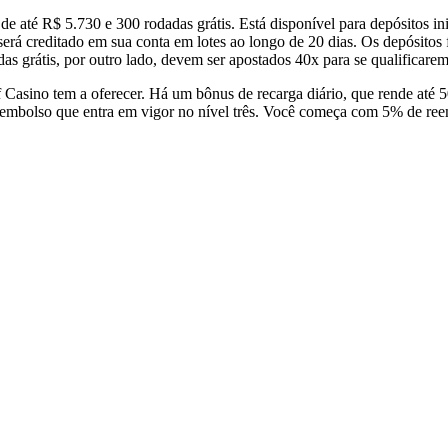
 até R$ 5.730 e 300 rodadas grátis. Está disponível para depósitos ini
será creditado em sua conta em lotes ao longo de 20 dias. Os depósitos f
as grátis, por outro lado, devem ser apostados 40x para se qualificare
 Casino tem a oferecer. Há um bônus de recarga diário, que rende até 5
embolso que entra em vigor no nível três. Você começa com 5% de reem