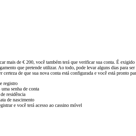
car mais de € 200, você também terá que verificar sua conta. É exigido
mento que pretende utilizar. Ao todo, pode levar alguns dias para ser 
er certeza de que sua nova conta está configurada e você está pronto par
 registro
o uma senha de conta
 de residência
ata de nascimento
gistrar e você terá acesso ao cassino móvel