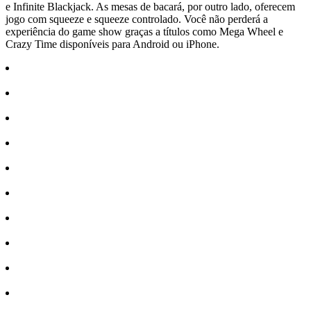
e Infinite Blackjack. As mesas de bacará, por outro lado, oferecem
jogo com squeeze e squeeze controlado. Você não perderá a
experiência do game show graças a títulos como Mega Wheel e
Crazy Time disponíveis para Android ou iPhone.