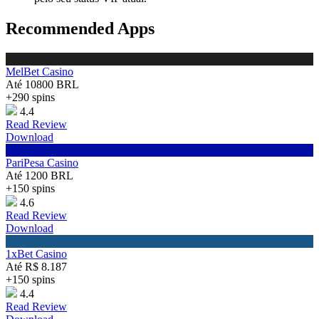
Recommended Apps
MelBet Casino
Até 10800 BRL
+290 spins
4.4
Read Review
Download
PariPesa Casino
Até 1200 BRL
+150 spins
4.6
Read Review
Download
1xBet Casino
Até R$ 8.187
+150 spins
4.4
Read Review