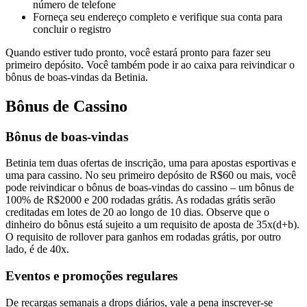
número de telefone
Forneça seu endereço completo e verifique sua conta para
concluir o registro
Quando estiver tudo pronto, você estará pronto para fazer seu
primeiro depósito. Você também pode ir ao caixa para reivindicar o
bônus de boas-vindas da Betinia.
Bônus de Cassino
Bônus de boas-vindas
Betinia tem duas ofertas de inscrição, uma para apostas esportivas e
uma para cassino. No seu primeiro depósito de R$60 ou mais, você
pode reivindicar o bônus de boas-vindas do cassino – um bônus de
100% de R$2000 e 200 rodadas grátis. As rodadas grátis serão
creditadas em lotes de 20 ao longo de 10 dias. Observe que o
dinheiro do bônus está sujeito a um requisito de aposta de 35x(d+b).
O requisito de rollover para ganhos em rodadas grátis, por outro
lado, é de 40x.
Eventos e promoções regulares
De recargas semanais a drops diários, vale a pena inscrever-se