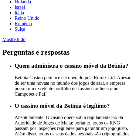
Holanda
Israel
Itália
Reino Unido
Romênia
Suíça
Mostre tudo
Perguntas e respostas
Quem administra o cassino móvel da Betinia?
Betinia Casino pertence e é operado pela Romix Ltd. Apesar
de ser uma novata no mundo dos jogos de azar, a empresa
possui um excelente portfólio de cassinos online como
Campobet e Paf.
O cassino móvel da Betinia é legítimo?
Absolutamente. O casino opera sob a regulamentação da
Autoridade de Jogos de Malta; portanto, todos os RNG
passam por inspeções regulares para garantir um jogo justo.
Além disso, todos os seus dados pessoais são criptografados