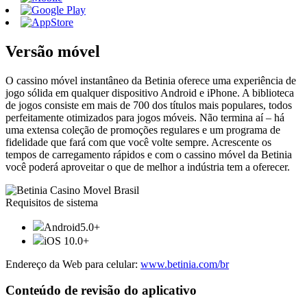
Versão móvel
O cassino móvel instantâneo da Betinia oferece uma experiência de
jogo sólida em qualquer dispositivo Android e iPhone. A biblioteca
de jogos consiste em mais de 700 dos títulos mais populares, todos
perfeitamente otimizados para jogos móveis. Não termina aí – há
uma extensa coleção de promoções regulares e um programa de
fidelidade que fará com que você volte sempre. Acrescente os
tempos de carregamento rápidos e com o cassino móvel da Betinia
você poderá aproveitar o que de melhor a indústria tem a oferecer.
Requisitos de sistema
Android5.0+
iOS 10.0+
Endereço da Web para celular:
www.betinia.com/br
Conteúdo de revisão do aplicativo