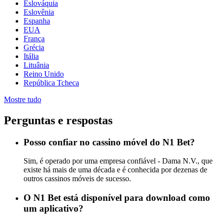
Eslováquia
Eslovênia
Espanha
EUA
França
Grécia
Itália
Lituânia
Reino Unido
República Tcheca
Mostre tudo
Perguntas e respostas
Posso confiar no cassino móvel do N1 Bet?
Sim, é operado por uma empresa confiável - Dama N.V., que
existe há mais de uma década e é conhecida por dezenas de
outros cassinos móveis de sucesso.
O N1 Bet está disponível para download como
um aplicativo?