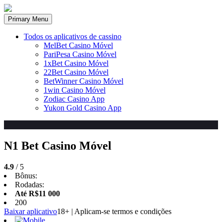
Primary Menu
Todos os aplicativos de cassino
MelBet Casino Móvel
PariPesa Casino Móvel
1xBet Casino Móvel
22Bet Casino Móvel
BetWinner Casino Móvel
1win Casino Móvel
Zodiac Casino App
Yukon Gold Casino App
N1 Bet Casino Móvel
4.9
/ 5
Bônus:
Rodadas:
Até R$11 000
200
Baixar aplicativo
18+ | Aplicam-se termos e condições