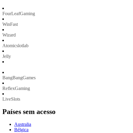
FourLeafGaming
WinFast
Wizard
Atomicslotlab
Jelly
BangBangGames
ReflexGaming
LiveSlots
Países sem acesso
Australia
Bélgica