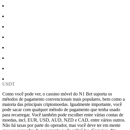
USDT
Como você pode ver, o cassino móvel do N1 Bet suporta os
métodos de pagamento convencionais mais populares, bem como a
maioria das principais criptomoedas. Igualmente importante, você
pode sacar com qualquer método de pagamento que tenha usado
para recarregar. Você também pode escolher entre várias contas de
moedas, incl. EUR, USD, AUD, NZD e CAD, entre vários outros.
Não há taxas por parte do operador, mas você deve ter em mente