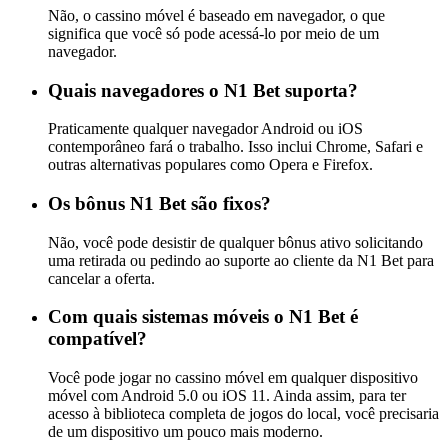
Não, o cassino móvel é baseado em navegador, o que
significa que você só pode acessá-lo por meio de um
navegador.
Quais navegadores o N1 Bet suporta?
Praticamente qualquer navegador Android ou iOS
contemporâneo fará o trabalho. Isso inclui Chrome, Safari e
outras alternativas populares como Opera e Firefox.
Os bônus N1 Bet são fixos?
Não, você pode desistir de qualquer bônus ativo solicitando
uma retirada ou pedindo ao suporte ao cliente da N1 Bet para
cancelar a oferta.
Com quais sistemas móveis o N1 Bet é
compatível?
Você pode jogar no cassino móvel em qualquer dispositivo
móvel com Android 5.0 ou iOS 11. Ainda assim, para ter
acesso à biblioteca completa de jogos do local, você precisaria
de um dispositivo um pouco mais moderno.