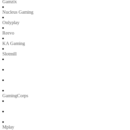
Gamzix
Nucleus Gaming
Onlyplay
Reevo
KA Gaming
Slotmill
GamingCorps
Mplay