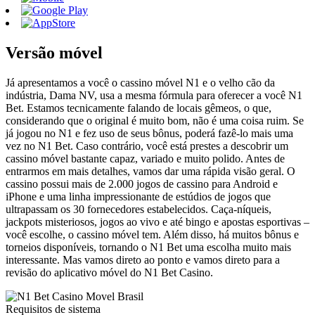
Versão móvel
Já apresentamos a você o cassino móvel N1 e o velho cão da
indústria, Dama NV, usa a mesma fórmula para oferecer a você N1
Bet. Estamos tecnicamente falando de locais gêmeos, o que,
considerando que o original é muito bom, não é uma coisa ruim. Se
já jogou no N1 e fez uso de seus bônus, poderá fazê-lo mais uma
vez no N1 Bet. Caso contrário, você está prestes a descobrir um
cassino móvel bastante capaz, variado e muito polido. Antes de
entrarmos em mais detalhes, vamos dar uma rápida visão geral. O
cassino possui mais de 2.000 jogos de cassino para Android e
iPhone e uma linha impressionante de estúdios de jogos que
ultrapassam os 30 fornecedores estabelecidos. Caça-níqueis,
jackpots misteriosos, jogos ao vivo e até bingo e apostas esportivas –
você escolhe, o cassino móvel tem. Além disso, há muitos bônus e
torneios disponíveis, tornando o N1 Bet uma escolha muito mais
interessante. Mas vamos direto ao ponto e vamos direto para a
revisão do aplicativo móvel do N1 Bet Casino.
Requisitos de sistema