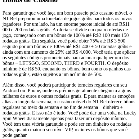
Para garantir que você faça um bom passeio pelo cassino móvel, o
N1 Bet preparou uma tonelada de jogos grátis para todos os novos
jogadores. Por um lado, há um enorme pacote inicial de até R$11
000 e 200 rodadas grátis. A oferta se divide em quatro ofertas de
jogo, começando com um bônus de 100% até R$2 100 mais 150
rodadas grátis. Em seguida, você pode obter 75% até R$ 3 500,
seguido por um bônus de 100% até R$1 400 + 50 rodadas grátis e
ainda com um aumento de 25% até R$ 4.000. Você teria que aplicar
os seguintes códigos promocionais para acionar qualquer um dos
bônus – LETSGO, SECOND, THIRD e FOURTH. O depósito
mínimo é de R$ 50, enquanto os bônus, bem como os ganhos das
rodadas grátis, estão sujeitos a um acúmulo de 50x.
Além disso, você poderá participar de torneios regulares em seu
Android ou iPhone, onde os prêmios geralmente chegam a alguns
milhares de euros e outras rodadas grátis. E para manter as emoções
altas ao longo da semana, o cassino móvel do N1 Bet oferece bônus
regulares no meio da semana e no fim de semana – dinheiro e
rodadas grátis. E isso não é tudo. Você pode dar uma volta na Lucky
Spin Wheel diariamente apenas para fazer um depósito mínimo.
Você tem uma vitória garantida e pode ser em dinheiro ou rodadas
grátis, quanto maior o seu nível VIP, maiores os bônus que você
pode ganhar.