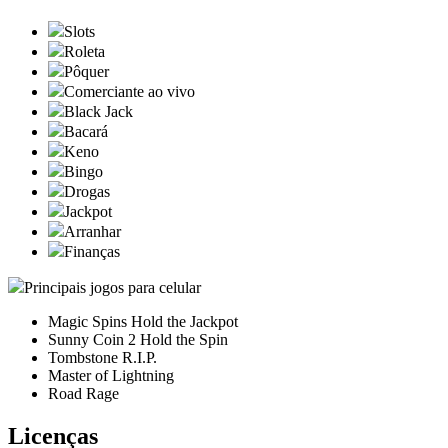
Slots
Roleta
Pôquer
Comerciante ao vivo
Black Jack
Bacará
Keno
Bingo
Drogas
Jackpot
Arranhar
Finanças
Principais jogos para celular
Magic Spins Hold the Jackpot
Sunny Coin 2 Hold the Spin
Tombstone R.I.P.
Master of Lightning
Road Rage
Licenças