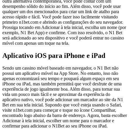
outra alternativa contemporânea, você pode contar com um
desempenho sólido do início ao fim. Além disso, você pode usar
qualquer um dos mencionados para criar um link de atalho para
acesso rápido e fácil. Você pode fazer isso facilmente visitando
primeiro n1bet.com e abrindo as configurações do seu navegador.
Prossiga tocando em Adicionar à tela inicial, escolha um nome (por
exemplo, N1 Bet App) e confirme. Com isso resolvido, o N1 Bet
será adicionado ao seu dispositivo e você poderá entrar no cassino
móvel com apenas um toque na tela.
Aplicativo iOS para iPhone e iPad
Sendo um cassino móvel baseado em navegador, o N1 Bet não
possui um aplicativo móvel na App Store. No entanto, isso não
apenas economizará seu tempo e poupará algum espaço em seu
iPhone ou iPad, mas também permitirá que você desfrute de uma
experiência de jogo igualmente boa. Além disso, para tornar sua
vida um pouco mais fácil e se aproximar da experiência do
aplicativo nativo, você pode adicionar um marcador ao site da N1
Bet em sua tela inicial. Supondo que você esteja usando o Safari,
visite n1bet.com para começar e toque no ícone Compartilhar,
encontrado logo abaixo da barra de endereço. Agora, basta escolher
Adicionar à tela inicial, escolher um nome para o marcador e
confirmar para adicionar o N1Bet ao seu iPhone ou iPad.