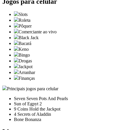
Jogos para celular
Slots
Roleta
Pôquer
Comerciante ao vivo
Black Jack
Bacará
Keno
Bingo
Drogas
Jackpot
Arranhar
Finanças
Principais jogos para celular
Seven Seven Pots And Pearls
Sun of Egpyt 2
9 Coins Hold the Jackpot
4 Secrets of Aladdin
Bone Bonanza