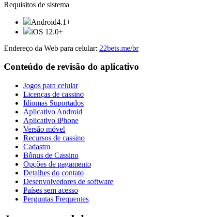
Requisitos de sistema
Android4.1+
iOS 12.0+
Endereço da Web para celular:
22bets.me/br
Conteúdo de revisão do aplicativo
Jogos para celular
Licenças de cassino
Idiomas Suportados
Aplicativo Android
Aplicativo iPhone
Versão móvel
Recursos de cassino
Cadastro
Bônus de Cassino
Opções de pagamento
Detalhes do contato
Desenvolvedores de software
Países sem acesso
Perguntas Frequentes