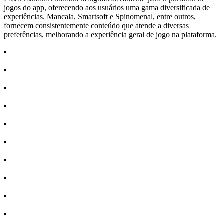
jogos do app, oferecendo aos usuários uma gama diversificada de
experiências. Mancala, Smartsoft e Spinomenal, entre outros,
fornecem consistentemente conteúdo que atende a diversas
preferências, melhorando a experiência geral de jogo na plataforma.