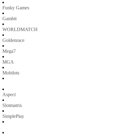
Funky Games
Gambit
WORLDMATCH
Goldenrace
Mega7
MGA
Mobilots
Aspect
Slotmatrix
SimplePlay