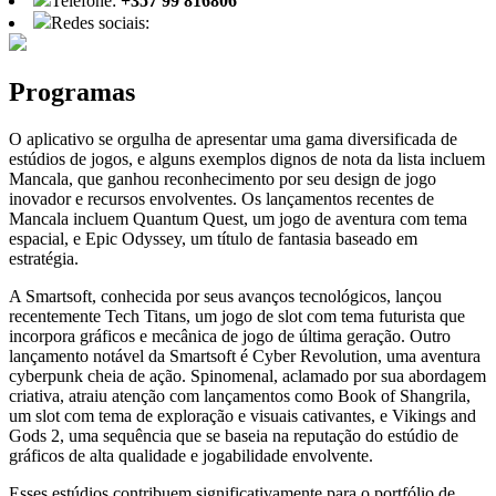
Telefone:
+357 99 816806
Redes sociais:
Programas
O aplicativo se orgulha de apresentar uma gama diversificada de
estúdios de jogos, e alguns exemplos dignos de nota da lista incluem
Mancala, que ganhou reconhecimento por seu design de jogo
inovador e recursos envolventes. Os lançamentos recentes de
Mancala incluem Quantum Quest, um jogo de aventura com tema
espacial, e Epic Odyssey, um título de fantasia baseado em
estratégia.
A Smartsoft, conhecida por seus avanços tecnológicos, lançou
recentemente Tech Titans, um jogo de slot com tema futurista que
incorpora gráficos e mecânica de jogo de última geração. Outro
lançamento notável da Smartsoft é Cyber Revolution, uma aventura
cyberpunk cheia de ação. Spinomenal, aclamado por sua abordagem
criativa, atraiu atenção com lançamentos como Book of Shangrila,
um slot com tema de exploração e visuais cativantes, e Vikings and
Gods 2, uma sequência que se baseia na reputação do estúdio de
gráficos de alta qualidade e jogabilidade envolvente.
Esses estúdios contribuem significativamente para o portfólio de