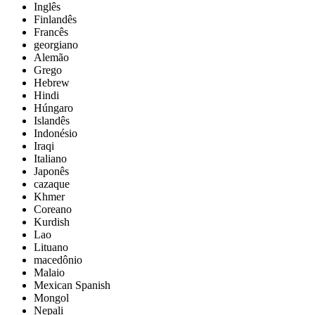
Inglês
Finlandês
Francês
georgiano
Alemão
Grego
Hebrew
Hindi
Húngaro
Islandês
Indonésio
Iraqi
Italiano
Japonês
cazaque
Khmer
Coreano
Kurdish
Lao
Lituano
macedônio
Malaio
Mexican Spanish
Mongol
Nepali