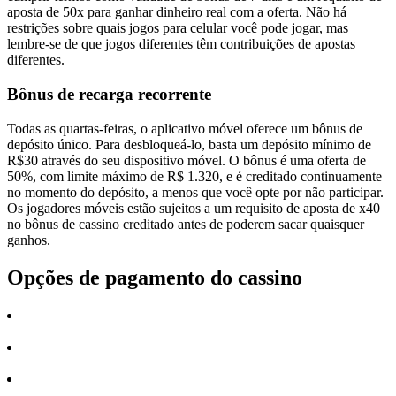
aposta de 50x para ganhar dinheiro real com a oferta. Não há
restrições sobre quais jogos para celular você pode jogar, mas
lembre-se de que jogos diferentes têm contribuições de apostas
diferentes.
Bônus de recarga recorrente
Todas as quartas-feiras, o aplicativo móvel oferece um bônus de
depósito único. Para desbloqueá-lo, basta um depósito mínimo de
R$30 através do seu dispositivo móvel. O bônus é uma oferta de
50%, com limite máximo de R$ 1.320, e é creditado continuamente
no momento do depósito, a menos que você opte por não participar.
Os jogadores móveis estão sujeitos a um requisito de aposta de x40
no bônus de cassino creditado antes de poderem sacar quaisquer
ganhos.
Opções de pagamento do cassino