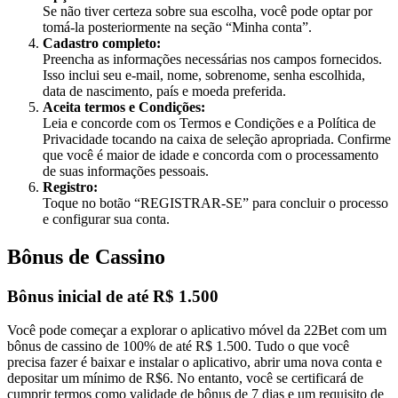
Se não tiver certeza sobre sua escolha, você pode optar por
tomá-la posteriormente na seção “Minha conta”.
Cadastro completo:
Preencha as informações necessárias nos campos fornecidos.
Isso inclui seu e-mail, nome, sobrenome, senha escolhida,
data de nascimento, país e moeda preferida.
Aceita termos e Condições:
Leia e concorde com os Termos e Condições e a Política de
Privacidade tocando na caixa de seleção apropriada. Confirme
que você é maior de idade e concorda com o processamento
de suas informações pessoais.
Registro:
Toque no botão “REGISTRAR-SE” para concluir o processo
e configurar sua conta.
Bônus de Cassino
Bônus inicial de até R$ 1.500
Você pode começar a explorar o aplicativo móvel da 22Bet com um
bônus de cassino de 100% de até R$ 1.500. Tudo o que você
precisa fazer é baixar e instalar o aplicativo, abrir uma nova conta e
depositar um mínimo de R$6. No entanto, você se certificará de
cumprir termos como validade de bônus de 7 dias e um requisito de