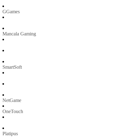
GGames
Mancala Gaming
SmartSoft
NetGame
OneTouch
Platipus