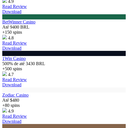
4.9
Read Review
Download
BetWinner Casino
Até 9400 BRL
+150 spins
4.8
Read Review
Download
1Win Casino
500% de até 3430 BRL
+500 spins
4.7
Read Review
Download
Zodiac Casino
Até $480
+80 spins
4.9
Read Review
Download