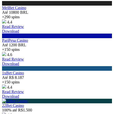
MelBet Casino
Até 10800 BRL
+290 spins
4.4
Read Review
Download
PariPesa Casino
Até 1200 BRL
+150 spins
4.6
Read Review
Download
1xBet Casino
Até R$ 8.187
+150 spins
4.4
Read Review
Download
22Bet Casino
100% até R$1.500