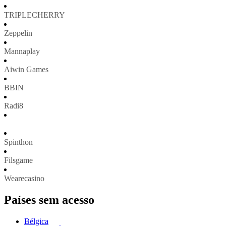
TRIPLECHERRY
Zeppelin
Mannaplay
Aiwin Games
BBIN
Radi8
Spinthon
Filsgame
Wearecasino
Países sem acesso
Bélgica