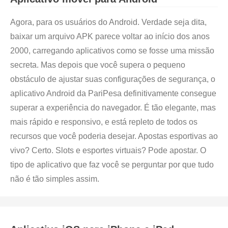
Agora, para os usuários do Android. Verdade seja dita,
baixar um arquivo APK parece voltar ao início dos anos
2000, carregando aplicativos como se fosse uma missão
secreta. Mas depois que você supera o pequeno
obstáculo de ajustar suas configurações de segurança, o
aplicativo Android da PariPesa definitivamente consegue
superar a experiência do navegador. É tão elegante, mas
mais rápido e responsivo, e está repleto de todos os
recursos que você poderia desejar. Apostas esportivas ao
vivo? Certo. Slots e esportes virtuais? Pode apostar. O
tipo de aplicativo que faz você se perguntar por que tudo
não é tão simples assim.