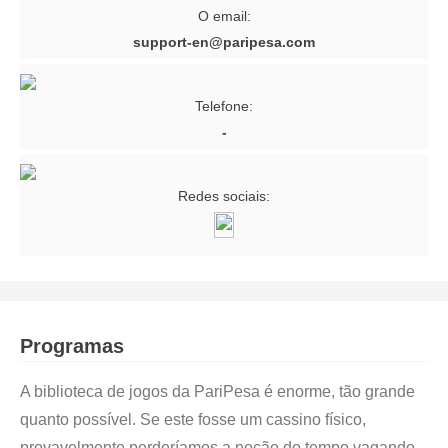
O email:
support-en@paripesa.com
Telefone:
-
Redes sociais:
Programas
A biblioteca de jogos da PariPesa é enorme, tão grande
quanto possível. Se este fosse um cassino físico,
provavelmente perderíamos a noção do tempo vagando