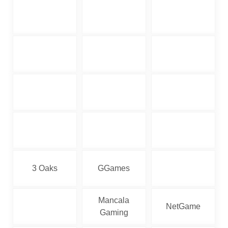
3 Oaks
GGames
Mancala
NetGame
Gaming