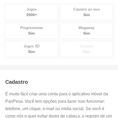
Jogos
Cassino ao vivo
2500+
Sim
Progressistas
Megaway
Sim
Sim
Jogos 3D
Torneios
Sim
Não
Cadastro
É muito fácil criar uma conta para o aplicativo móvel da
PariPesa. Você tem opções para fazer isso funcionar:
telefone, um clique, e-mail ou mídia social. Se você é
como nós e quer evitar dores de cabeça, o registro de um