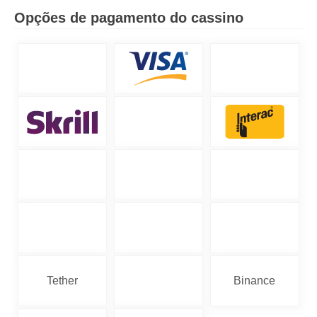
Opções de pagamento do cassino
Tether
Binance