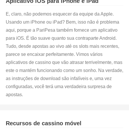
Aplicativo iOS para iPhone e iPad
E, claro, não podemos esquecer da equipe da Apple.
Usando um iPhone ou iPad? Bem, isso não é problema
aqui, porque a PariPesa também fornece um aplicativo
para iOS. É tão suave quanto sua contraparte Android.
Tudo, desde apostas ao vivo até os slots mais recentes,
parece se encaixar perfeitamente. Vimos vários
aplicativos de cassino que vão atrasar terrivelmente, mas
este o mantém funcionando como um sonho. Na verdade,
as instruções de download são infalíveis e, uma vez
configuradas, você terá uma verdadeira surpresa de
apostas.
Recursos de cassino móvel