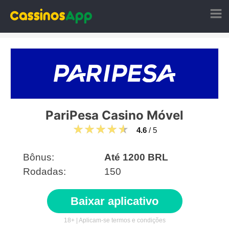
PariPesa Casino Móvel
4.6
/ 5
Bônus:
Até 1200 BRL
Rodadas:
150
Baixar aplicativo
18+ | Aplicam-se termos e condições