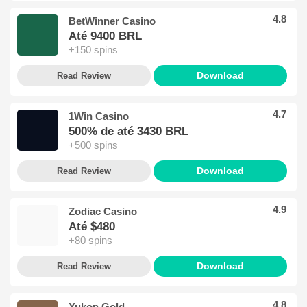
4.8
BetWinner Casino
Até 9400 BRL
+150 spins
Download
Read Review
4.7
1Win Casino
500% de até 3430 BRL
+500 spins
Download
Read Review
4.9
Zodiac Casino
Até $480
+80 spins
Download
Read Review
4.8
Yukon Gold