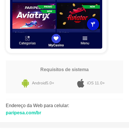
Requisitos de sistema
Android5.0+
iOS 11.0+
Endereço da Web para celular:
paripesa.com/br