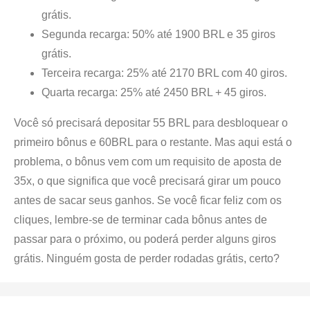
grátis.
Segunda recarga: 50% até 1900 BRL e 35 giros
grátis.
Terceira recarga: 25% até 2170 BRL com 40 giros.
Quarta recarga: 25% até 2450 BRL + 45 giros.
Você só precisará depositar 55 BRL para desbloquear o
primeiro bônus e 60BRL para o restante. Mas aqui está o
problema, o bônus vem com um requisito de aposta de
35x, o que significa que você precisará girar um pouco
antes de sacar seus ganhos. Se você ficar feliz com os
cliques, lembre-se de terminar cada bônus antes de
passar para o próximo, ou poderá perder alguns giros
grátis. Ninguém gosta de perder rodadas grátis, certo?