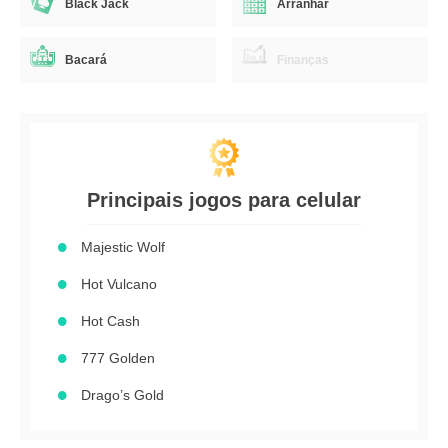
Black Jack
Arranhar
Bacará
Finanças
Principais jogos para celular
Majestic Wolf
Hot Vulcano
Hot Cash
777 Golden
Drago’s Gold