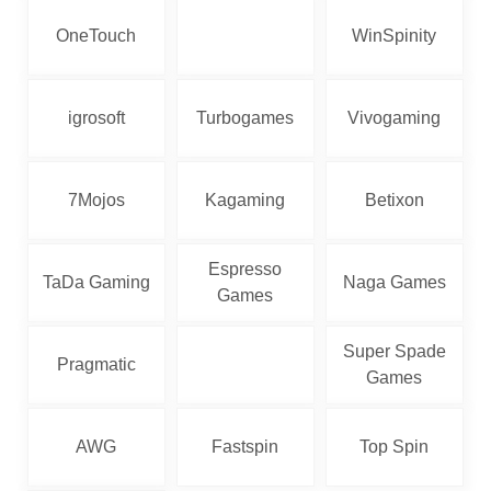
OneTouch
WinSpinity
igrosoft
Turbogames
Vivogaming
7Mojos
Kagaming
Betixon
Espresso
TaDa Gaming
Naga Games
Games
Super Spade
Pragmatic
Games
AWG
Fastspin
Top Spin