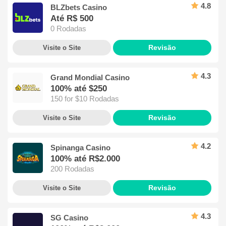
4.8
BLZbets Casino
Até R$ 500
0 Rodadas
Revisão
Visite o Site
4.3
Grand Mondial Casino
100% até $250
150 for $10 Rodadas
Revisão
Visite o Site
4.2
Spinanga Casino
100% até R$2.000
200 Rodadas
Revisão
Visite o Site
4.3
SG Casino