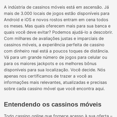
A indústria de cassinos móveis está em ascensão. Já
mais de 3.000 locais de jogos estão disponíveis para
Android e iOS e novos rostos entram em cena todos
os meses. Mas quais oferecem mais para sua banca e
quais você deve evitar? Podemos ajudá-lo a descobrir.
Com milhares de avaliações justas e imparciais de
cassinos móveis, a experiência perfeita de cassino
com dinheiro real está a poucos toques de distância.
Vá para um grande número de jogos para celular ou
para os maiores jackpots e os melhores bônus
disponíveis para sua localização. Você decide. Nós
apenas nos certificamos de trazer a você as
informações mais relevantes, atualizadas e precisas
sobre cada cassino móvel que você encontra aqui.
Entendendo os cassinos móveis
Todo cassino online que fornece acesso à sua oferta –