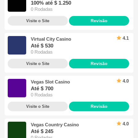
100% até $ 1.250
0 Rodadas
Revisão
Visite o Site
4.1
Virtual City Casino
Até $ 530
0 Rodadas
Revisão
Visite o Site
4.0
Vegas Slot Casino
Até $ 700
0 Rodadas
Revisão
Visite o Site
4.0
Vegas Country Casino
Até $ 245
0 Rodadas