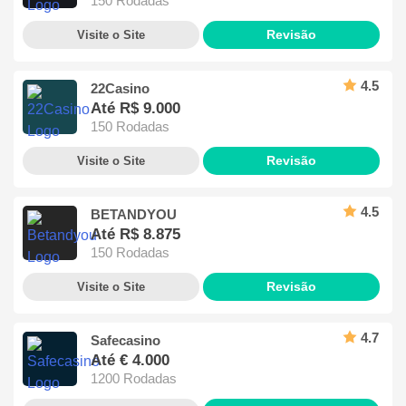
150 Rodadas
Revisão
Visite o Site
4.5
22Casino
Até R$ 9.000
150 Rodadas
Revisão
Visite o Site
4.5
BETANDYOU
Até R$ 8.875
150 Rodadas
Revisão
Visite o Site
4.7
Safecasino
Até € 4.000
1200 Rodadas