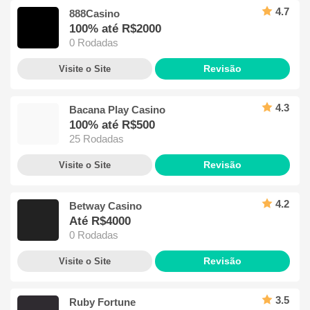
4.7
888Casino
100% até R$2000
0 Rodadas
Revisão
Visite o Site
4.3
Bacana Play Casino
100% até R$500
25 Rodadas
Revisão
Visite o Site
4.2
Betway Casino
Até R$4000
0 Rodadas
Revisão
Visite o Site
3.5
Ruby Fortune