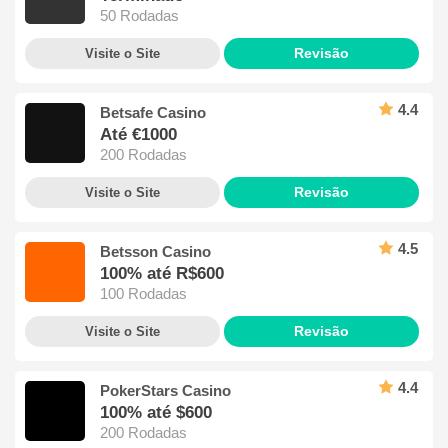
50 Rodadas
Revisão
Visite o Site
4.4
Betsafe Casino
Até €1000
200 Rodadas
Revisão
Visite o Site
4.5
Betsson Casino
100% até R$600
100 Rodadas
Revisão
Visite o Site
4.4
PokerStars Casino
100% até $600
200 Rodadas