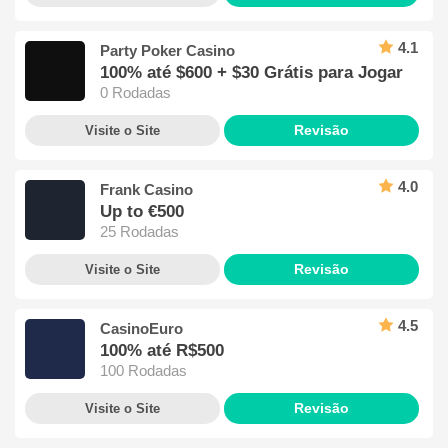
4.1
Party Poker Casino
100% até $600 + $30 Grátis para Jogar
0 Rodadas
Revisão
Visite o Site
4.0
Frank Casino
Up to €500
25 Rodadas
Revisão
Visite o Site
4.5
CasinoEuro
100% até R$500
100 Rodadas
Revisão
Visite o Site