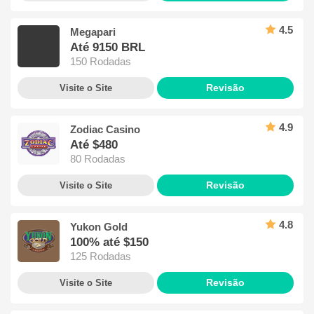
4.5
Megapari
Até 9150 BRL
150 Rodadas
Revisão
Visite o Site
4.9
Zodiac Casino
Até $480
80 Rodadas
Revisão
Visite o Site
4.8
Yukon Gold
100% até $150
125 Rodadas
Revisão
Visite o Site