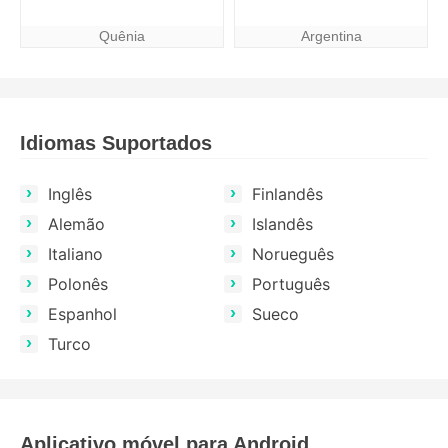
Quênia
Argentina
Idiomas Suportados
Inglês
Finlandês
Alemão
Islandês
Italiano
Norueguês
Polonês
Português
Espanhol
Sueco
Turco
Aplicativo móvel para Android