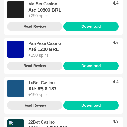
4.4
MelBet Casino
Até 10800 BRL
+290 spins
Download
Read Review
4.6
PariPesa Casino
Até 1200 BRL
+150 spins
Download
Read Review
4.4
1xBet Casino
Até R$ 8.187
+150 spins
Download
Read Review
4.9
22Bet Casino