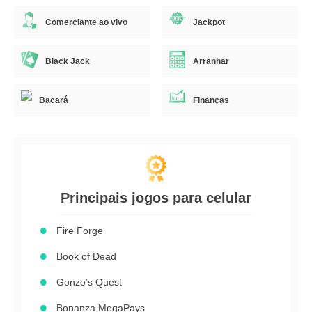
Comerciante ao vivo
Jackpot
Black Jack
Arranhar
Bacará
Finanças
Principais jogos para celular
Fire Forge
Book of Dead
Gonzo’s Quest
Bonanza MegaPays