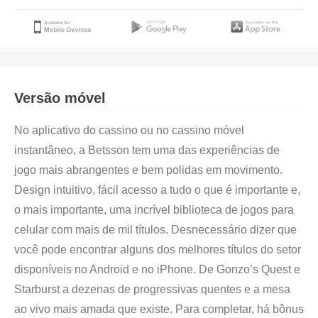
Versão móvel
No aplicativo do cassino ou no cassino móvel
instantâneo, a Betsson tem uma das experiências de
jogo mais abrangentes e bem polidas em movimento.
Design intuitivo, fácil acesso a tudo o que é importante e,
o mais importante, uma incrível biblioteca de jogos para
celular com mais de mil títulos. Desnecessário dizer que
você pode encontrar alguns dos melhores títulos do setor
disponíveis no Android e no iPhone. De Gonzo’s Quest e
Starburst a dezenas de progressivas quentes e a mesa
ao vivo mais amada que existe. Para completar, há bônus