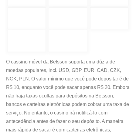
O cassino móvel da Betsson suporta uma dúzia de
moedas populares, incl. USD, GBP, EUR, CAD, CZK,
NOK, PLN. O valor mínimo que você pode depositar é de
R$ 10, enquanto você pode sacar apenas R$ 20. Embora
não haja taxas ocultas para depósitos na Betsson,
bancos e carteiras eletrônicas podem cobrar uma taxa de
serviço. No entanto, o casino irá notificá-lo com
antecedência antes de fazer o seu depósito. A maneira
mais rápida de sacar é com carteiras eletrônicas,