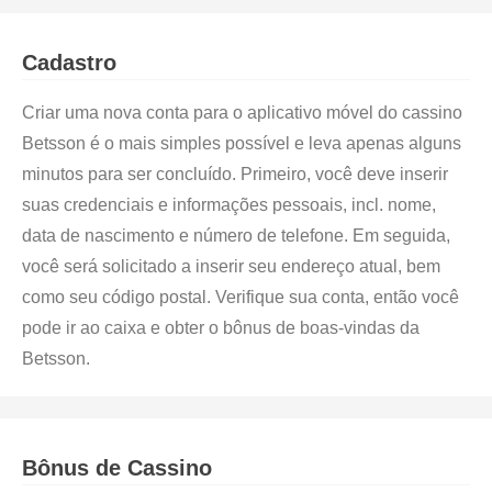
Cadastro
Criar uma nova conta para o aplicativo móvel do cassino
Betsson é o mais simples possível e leva apenas alguns
minutos para ser concluído. Primeiro, você deve inserir
suas credenciais e informações pessoais, incl. nome,
data de nascimento e número de telefone. Em seguida,
você será solicitado a inserir seu endereço atual, bem
como seu código postal. Verifique sua conta, então você
pode ir ao caixa e obter o bônus de boas-vindas da
Betsson.
Bônus de Cassino