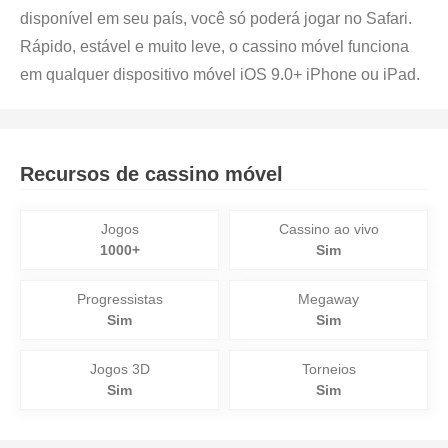
disponível em seu país, você só poderá jogar no Safari.
Rápido, estável e muito leve, o cassino móvel funciona
em qualquer dispositivo móvel iOS 9.0+ iPhone ou iPad.
Recursos de cassino móvel
Jogos
Cassino ao vivo
1000+
Sim
Progressistas
Megaway
Sim
Sim
Jogos 3D
Torneios
Sim
Sim