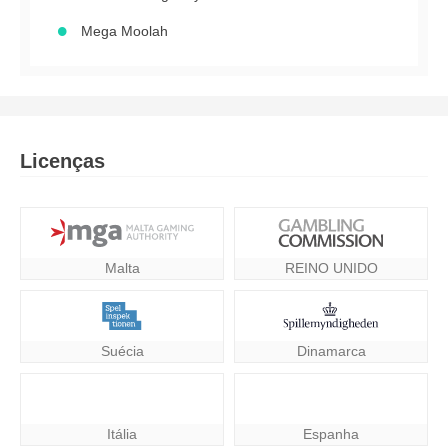
Mega Moolah
Licenças
Malta
REINO UNIDO
Suécia
Dinamarca
Itália
Espanha