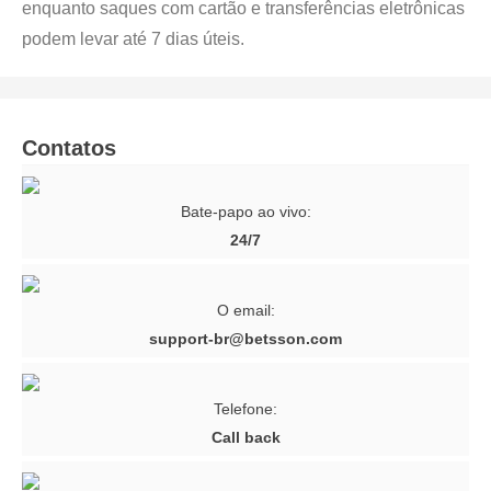
enquanto saques com cartão e transferências eletrônicas
podem levar até 7 dias úteis.
Contatos
Bate-papo ao vivo:
24/7
O email:
support-br@betsson.com
Telefone:
Call back