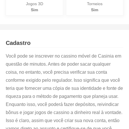
Jogos 3D
Torneios
Sim
Sim
Cadastro
Você pode se inscrever no cassino móvel de Casinia em
questão de minutos. Antes de poder sacar qualquer
coisa, no entanto, você precisa verificar sua conta
conforme exigido pelo regulador. Isso significa que você
teria que fornecer uma cópia de sua identidade e fonte de
riqueza para o método de pagamento que planeja usar.
Enquanto isso, você poderá fazer depósitos, reivindicar
bônus e jogar jogos de cassino a dinheiro real à vontade.
Isso é claro, assim que você criar sua nova conta, então
vamos direto ao assunto e certifique-se de que você