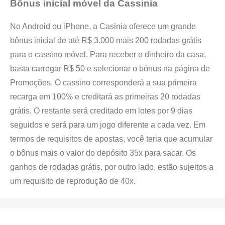
Bônus inicial móvel da Cassinia
No Android ou iPhone, a Casinia oferece um grande
bônus inicial de até R$ 3.000 mais 200 rodadas grátis
para o cassino móvel. Para receber o dinheiro da casa,
basta carregar R$ 50 e selecionar o bónus na página de
Promoções. O cassino corresponderá a sua primeira
recarga em 100% e creditará as primeiras 20 rodadas
grátis. O restante será creditado em lotes por 9 dias
seguidos e será para um jogo diferente a cada vez. Em
termos de requisitos de apostas, você teria que acumular
o bônus mais o valor do depósito 35x para sacar. Os
ganhos de rodadas grátis, por outro lado, estão sujeitos a
um requisito de reprodução de 40x.