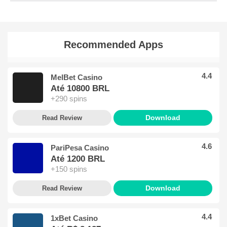
Recommended Apps
4.4
MelBet Casino
Até 10800 BRL
+290 spins
Download
Read Review
4.6
PariPesa Casino
Até 1200 BRL
+150 spins
Download
Read Review
4.4
1xBet Casino