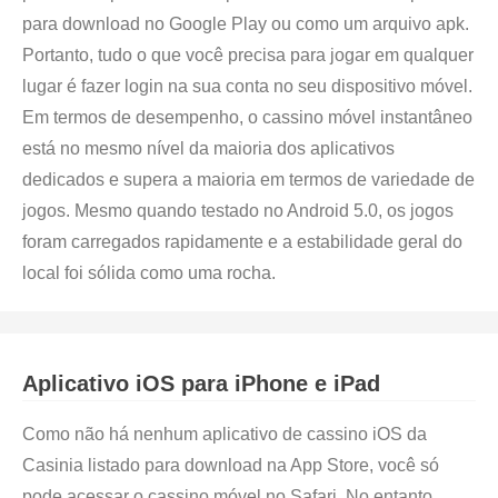
para download no Google Play ou como um arquivo apk.
Portanto, tudo o que você precisa para jogar em qualquer
lugar é fazer login na sua conta no seu dispositivo móvel.
Em termos de desempenho, o cassino móvel instantâneo
está no mesmo nível da maioria dos aplicativos
dedicados e supera a maioria em termos de variedade de
jogos. Mesmo quando testado no Android 5.0, os jogos
foram carregados rapidamente e a estabilidade geral do
local foi sólida como uma rocha.
Aplicativo iOS para iPhone e iPad
Como não há nenhum aplicativo de cassino iOS da
Casinia listado para download na App Store, você só
pode acessar o cassino móvel no Safari. No entanto,