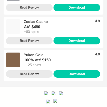
Download
Read Review
4.9
Zodiac Casino
Até $480
+80 spins
Download
Read Review
4.8
Yukon Gold
100% até $150
+125 spins
Download
Read Review