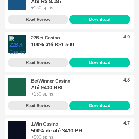
Até R$ 8.187
+150 spins
Download
Read Review
4.9
22Bet Casino
100% até R$1.500
Download
Read Review
4.8
BetWinner Casino
Até 9400 BRL
+150 spins
Download
Read Review
4.7
1Win Casino
500% de até 3430 BRL
+500 spins