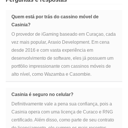
Reino Unido
Suécia
Suíça
Quem está por trás do cassino móvel de
Casinia?
O provedor de iGaming baseado em Curaçao, cada
vez mais popular, Araxio Development. Em cena
desde 2016 e com vasta experiência em
desenvolvimento de software, eles já possuem um
portfólio impressionante com cassinos móveis de
alto nível, como Wazamba e Casombie.
Casinia é seguro no celular?
Definitivamente vale a pena sua confiança, pois a
Casinia opera com uma licença de Curaco e RNG
certificado. Além disso, como parte de seu contrato
de licenciamento, ele cumpre os mais recentes