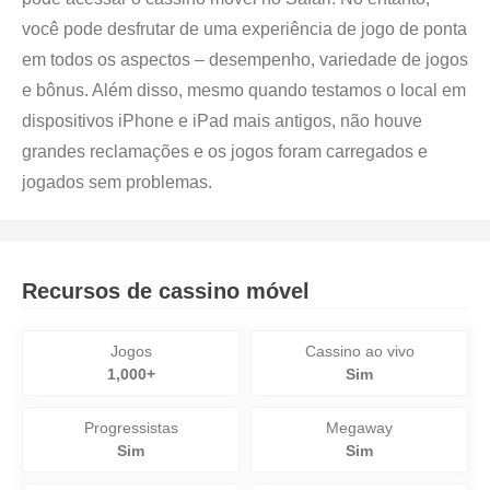
você pode desfrutar de uma experiência de jogo de ponta
em todos os aspectos – desempenho, variedade de jogos
e bônus. Além disso, mesmo quando testamos o local em
dispositivos iPhone e iPad mais antigos, não houve
grandes reclamações e os jogos foram carregados e
jogados sem problemas.
Recursos de cassino móvel
Jogos
Cassino ao vivo
1,000+
Sim
Progressistas
Megaway
Sim
Sim