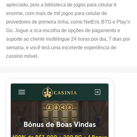
apreciado, pois a biblioteca de jogos para celular é
enorme, com mais de mil jogos para celular de
provedores de primeira linha, como NetEnt, BTG e Play’n
Go. Jogue a rica escolha de opções de pagamento e
suporte ao cliente multilíngue 24 horas por dia, 7 dias por
semana, e você terá uma excelente experiência de
cassino móvel.