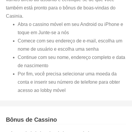
também está pronto para o bônus de boas-vindas do
Casinia.
Abra o cassino móvel em seu Android ou iPhone e
toque em Junte-se a nós
Comece com seu endereço de e-mail, escolha um
nome de usuário e escolha uma senha
Continue com seu nome, endereço completo e data
de nascimento
Por fim, você precisa selecionar uma moeda da
conta e inserir seu número de telefone para obter
acesso ao lobby móvel
Bônus de Cassino