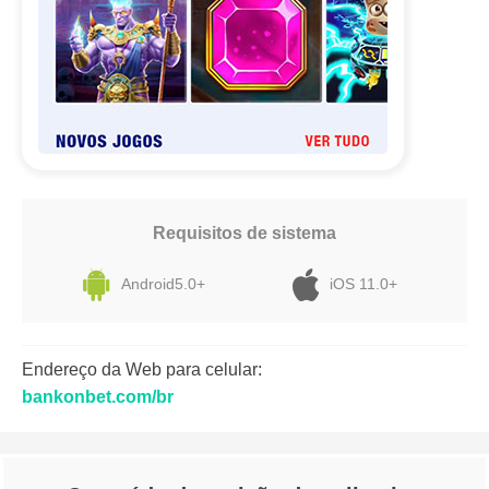
Requisitos de sistema
Android5.0+
iOS 11.0+
Endereço da Web para celular:
bankonbet.com/br