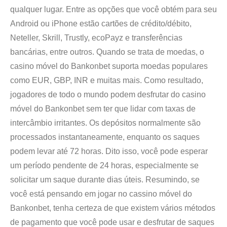
qualquer lugar. Entre as opções que você obtém para seu
Android ou iPhone estão cartões de crédito/débito,
Neteller, Skrill, Trustly, ecoPayz e transferências
bancárias, entre outros. Quando se trata de moedas, o
casino móvel do Bankonbet suporta moedas populares
como EUR, GBP, INR e muitas mais. Como resultado,
jogadores de todo o mundo podem desfrutar do casino
móvel do Bankonbet sem ter que lidar com taxas de
intercâmbio irritantes. Os depósitos normalmente são
processados instantaneamente, enquanto os saques
podem levar até 72 horas. Dito isso, você pode esperar
um período pendente de 24 horas, especialmente se
solicitar um saque durante dias úteis. Resumindo, se
você está pensando em jogar no cassino móvel do
Bankonbet, tenha certeza de que existem vários métodos
de pagamento que você pode usar e desfrutar de saques