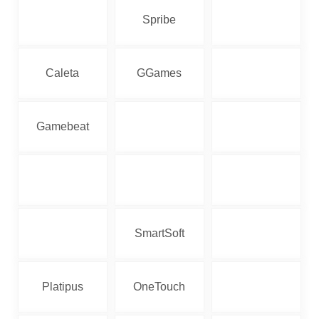
Spribe
Caleta
GGames
Gamebeat
SmartSoft
Platipus
OneTouch