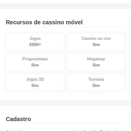
Recursos de cassino móvel
Jogos
Cassino ao vivo
2000+
Sim
Progressistas
Megaway
Sim
Sim
Jogos 3D
Torneios
Sim
Sim
Cadastro