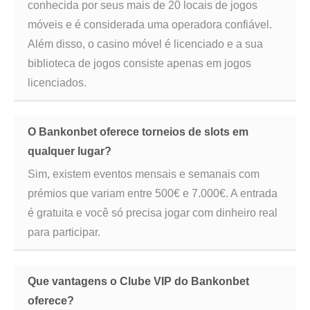
conhecida por seus mais de 20 locais de jogos
móveis e é considerada uma operadora confiável.
Além disso, o casino móvel é licenciado e a sua
biblioteca de jogos consiste apenas em jogos
licenciados.
O Bankonbet oferece torneios de slots em
qualquer lugar?
Sim, existem eventos mensais e semanais com
prémios que variam entre 500€ e 7.000€. A entrada
é gratuita e você só precisa jogar com dinheiro real
para participar.
Que vantagens o Clube VIP do Bankonbet
oferece?