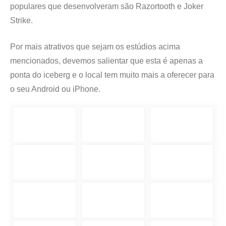
populares que desenvolveram são Razortooth e Joker
Strike.
Por mais atrativos que sejam os estúdios acima
mencionados, devemos salientar que esta é apenas a
ponta do iceberg e o local tem muito mais a oferecer para
o seu Android ou iPhone.