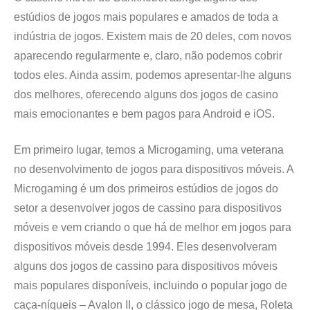
estúdios de jogos mais populares e amados de toda a
indústria de jogos. Existem mais de 20 deles, com novos
aparecendo regularmente e, claro, não podemos cobrir
todos eles. Ainda assim, podemos apresentar-lhe alguns
dos melhores, oferecendo alguns dos jogos de casino
mais emocionantes e bem pagos para Android e iOS.
Em primeiro lugar, temos a Microgaming, uma veterana
no desenvolvimento de jogos para dispositivos móveis. A
Microgaming é um dos primeiros estúdios de jogos do
setor a desenvolver jogos de cassino para dispositivos
móveis e vem criando o que há de melhor em jogos para
dispositivos móveis desde 1994. Eles desenvolveram
alguns dos jogos de cassino para dispositivos móveis
mais populares disponíveis, incluindo o popular jogo de
caça-níqueis – Avalon II, o clássico jogo de mesa, Roleta