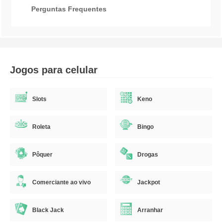
Perguntas Frequentes
Jogos para celular
Slots
Keno
Roleta
Bingo
Pôquer
Drogas
Comerciante ao vivo
Jackpot
Black Jack
Arranhar