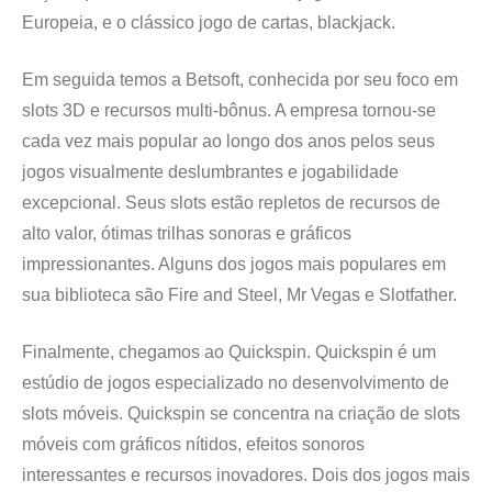
Europeia, e o clássico jogo de cartas, blackjack.
Em seguida temos a Betsoft, conhecida por seu foco em
slots 3D e recursos multi-bônus. A empresa tornou-se
cada vez mais popular ao longo dos anos pelos seus
jogos visualmente deslumbrantes e jogabilidade
excepcional. Seus slots estão repletos de recursos de
alto valor, ótimas trilhas sonoras e gráficos
impressionantes. Alguns dos jogos mais populares em
sua biblioteca são Fire and Steel, Mr Vegas e Slotfather.
Finalmente, chegamos ao Quickspin. Quickspin é um
estúdio de jogos especializado no desenvolvimento de
slots móveis. Quickspin se concentra na criação de slots
móveis com gráficos nítidos, efeitos sonoros
interessantes e recursos inovadores. Dois dos jogos mais