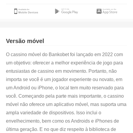
Versão móvel
O cassino móvel do Bankobet foi lançado em 2022 com
um objetivo: oferecer a melhor experiência de jogo para
entusiastas de cassino em movimento. Portanto, não
importa se você é um jogador experiente ou novato, em
um Android ou iPhone, o local tem muito reservado para
você. Começando pela parte mais importante, o cassino
móvel não oferece um aplicativo móvel, mas suporta uma
ampla variedade de dispositivos. Isso inclui o
envelhecimento, bem como os Androids e iPhones de
última geração. E no que diz respeito à biblioteca de