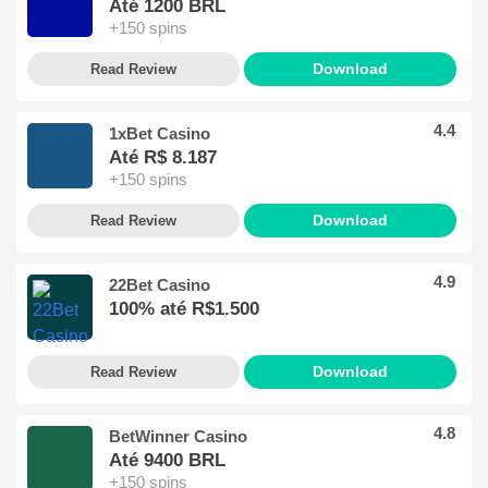
Até 1200 BRL
+150 spins
Download
Read Review
4.4
1xBet Casino
Até R$ 8.187
+150 spins
Download
Read Review
4.9
22Bet Casino
100% até R$1.500
Download
Read Review
4.8
BetWinner Casino
Até 9400 BRL
+150 spins