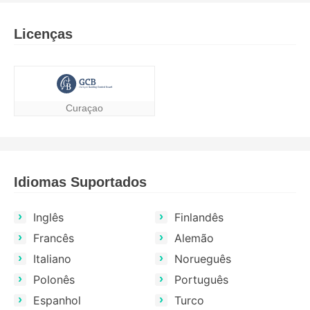
Licenças
Curaçao
Idiomas Suportados
Inglês
Finlandês
Francês
Alemão
Italiano
Norueguês
Polonês
Português
Espanhol
Turco