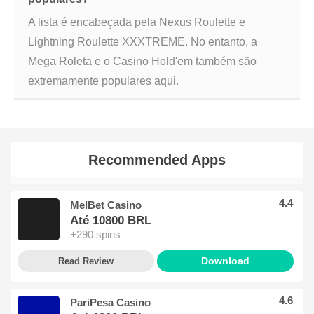
A lista é encabeçada pela Nexus Roulette e
Lightning Roulette XXXTREME. No entanto, a
Mega Roleta e o Casino Hold'em também são
extremamente populares aqui.
Recommended Apps
4.4
MelBet Casino
Até 10800 BRL
+290 spins
Download
Read Review
4.6
PariPesa Casino