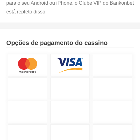
para o seu Android ou iPhone, o Clube VIP do Bankonbet
está repleto disso.
Opções de pagamento do cassino