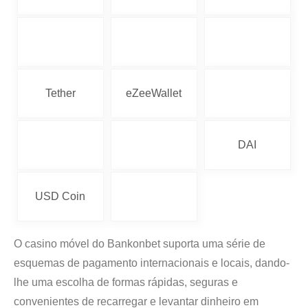
Tether
eZeeWallet
DAI
USD Coin
O casino móvel do Bankonbet suporta uma série de
esquemas de pagamento internacionais e locais, dando-
lhe uma escolha de formas rápidas, seguras e
convenientes de recarregar e levantar dinheiro em