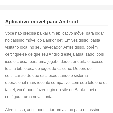
Aplicativo móvel para Android
Você não precisa baixar um aplicativo móvel para jogar
no cassino móvel do Bankonbet. Em vez disso, basta
visitar o local no seu navegador. Antes disso, porém,
certifique-se de que seu Android esteja atualizado, pois
isso é crucial para uma jogabilidade tranquila e acesso
total à biblioteca de jogos do cassino. Depois de
certificar-se de que está executando o sistema
operacional mais recente compatível com seu telefone ou
tablet, você pode fazer login no site do Bankonbet e
configurar uma nova conta.
Além disso, você pode criar um atalho para o cassino