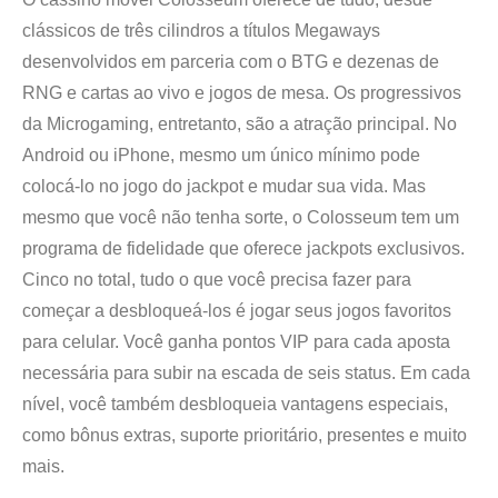
clássicos de três cilindros a títulos Megaways
desenvolvidos em parceria com o BTG e dezenas de
RNG e cartas ao vivo e jogos de mesa. Os progressivos
da Microgaming, entretanto, são a atração principal. No
Android ou iPhone, mesmo um único mínimo pode
colocá-lo no jogo do jackpot e mudar sua vida. Mas
mesmo que você não tenha sorte, o Colosseum tem um
programa de fidelidade que oferece jackpots exclusivos.
Cinco no total, tudo o que você precisa fazer para
começar a desbloqueá-los é jogar seus jogos favoritos
para celular. Você ganha pontos VIP para cada aposta
necessária para subir na escada de seis status. Em cada
nível, você também desbloqueia vantagens especiais,
como bônus extras, suporte prioritário, presentes e muito
mais.