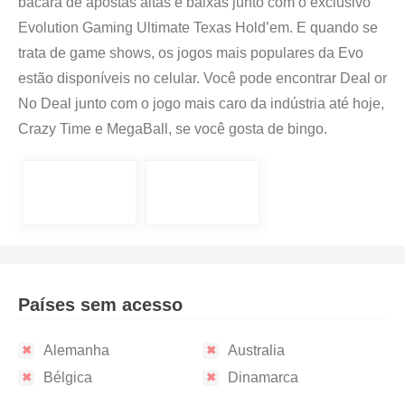
bacará de apostas altas e baixas junto com o exclusivo
Evolution Gaming Ultimate Texas Hold’em. E quando se
trata de game shows, os jogos mais populares da Evo
estão disponíveis no celular. Você pode encontrar Deal or
No Deal junto com o jogo mais caro da indústria até hoje,
Crazy Time e MegaBall, se você gosta de bingo.
Países sem acesso
Alemanha
Australia
Bélgica
Dinamarca
EUA
França