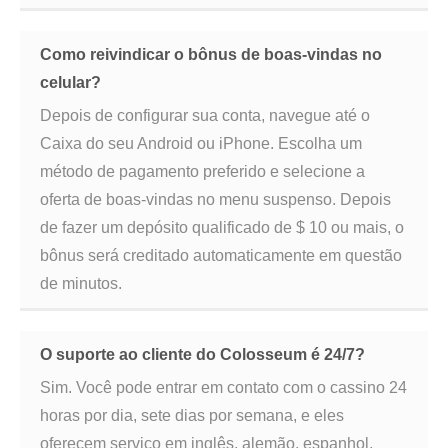
Como reivindicar o bônus de boas-vindas no
celular?
Depois de configurar sua conta, navegue até o
Caixa do seu Android ou iPhone. Escolha um
método de pagamento preferido e selecione a
oferta de boas-vindas no menu suspenso. Depois
de fazer um depósito qualificado de $ 10 ou mais, o
bônus será creditado automaticamente em questão
de minutos.
O suporte ao cliente do Colosseum é 24/7?
Sim. Você pode entrar em contato com o cassino 24
horas por dia, sete dias por semana, e eles
oferecem serviço em inglês, alemão, espanhol,