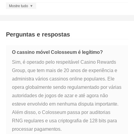
Mostre tudo
Hungria
Irlanda
Itália
Malta
Portugal
Reino Unido
Perguntas e respostas
Romênia
Suécia
Suíça
O cassino móvel Colosseum é legítimo?
Sim, é operado pelo respeitável Casino Rewards
Group, que tem mais de 20 anos de experiência e
administra vários cassinos online populares. Ele
opera globalmente sendo regulamentado por várias
autoridades de jogos de azar e até agora não
esteve envolvido em nenhuma disputa importante.
Além disso, o Colosseum passa por auditorias
RNG regulares e usa criptografia de 128 bits para
processar pagamentos.