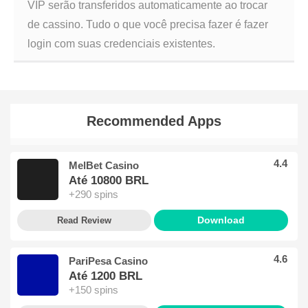
VIP serão transferidos automaticamente ao trocar
de cassino. Tudo o que você precisa fazer é fazer
login com suas credenciais existentes.
Recommended Apps
4.4
MelBet Casino
Até 10800 BRL
+290 spins
Download
Read Review
4.6
PariPesa Casino
Até 1200 BRL
+150 spins