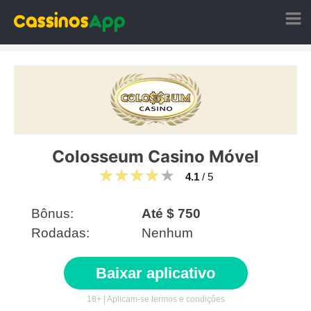
Colosseum Casino Móvel
4.1
/ 5
Bônus:
Até $ 750
Rodadas:
Nenhum
Baixar aplicativo
18+ | Aplicam-se termos e condições