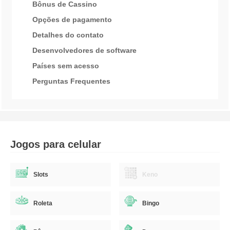
Bônus de Cassino
Opções de pagamento
Detalhes do contato
Desenvolvedores de software
Países sem acesso
Perguntas Frequentes
Jogos para celular
Slots
Keno
Roleta
Bingo