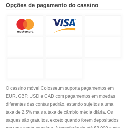
Opções de pagamento do cassino
O cassino móvel Colosseum suporta pagamentos em
EUR, GBP, USD e CAD com pagamentos em moedas
diferentes das contas padrão, estando sujeitos a uma
taxa de 2,5% mais a taxa de câmbio média diária. Os
saques são gratuitos, exceto quando forem depositados