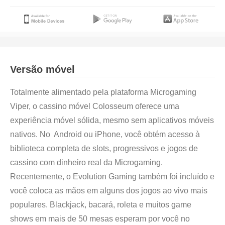
Versão móvel
Totalmente alimentado pela plataforma Microgaming
Viper, o cassino móvel Colosseum oferece uma
experiência móvel sólida, mesmo sem aplicativos móveis
nativos. No Android ou iPhone, você obtém acesso à
biblioteca completa de slots, progressivos e jogos de
cassino com dinheiro real da Microgaming.
Recentemente, o Evolution Gaming também foi incluído e
você coloca as mãos em alguns dos jogos ao vivo mais
populares. Blackjack, bacará, roleta e muitos game
shows em mais de 50 mesas esperam por você no