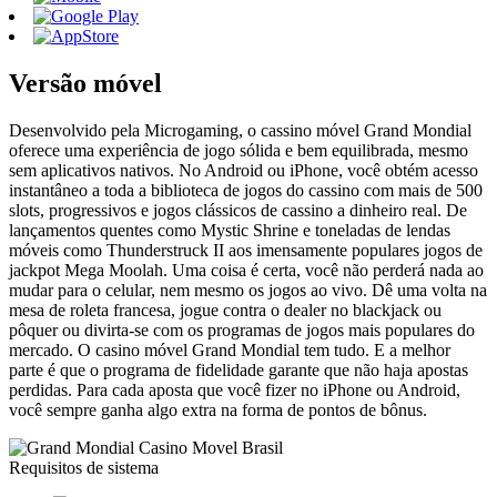
Versão móvel
Desenvolvido pela Microgaming, o cassino móvel Grand Mondial
oferece uma experiência de jogo sólida e bem equilibrada, mesmo
sem aplicativos nativos. No Android ou iPhone, você obtém acesso
instantâneo a toda a biblioteca de jogos do cassino com mais de 500
slots, progressivos e jogos clássicos de cassino a dinheiro real. De
lançamentos quentes como Mystic Shrine e toneladas de lendas
móveis como Thunderstruck II aos imensamente populares jogos de
jackpot Mega Moolah. Uma coisa é certa, você não perderá nada ao
mudar para o celular, nem mesmo os jogos ao vivo. Dê uma volta na
mesa de roleta francesa, jogue contra o dealer no blackjack ou
pôquer ou divirta-se com os programas de jogos mais populares do
mercado. O casino móvel Grand Mondial tem tudo. E a melhor
parte é que o programa de fidelidade garante que não haja apostas
perdidas. Para cada aposta que você fizer no iPhone ou Android,
você sempre ganha algo extra na forma de pontos de bônus.
Requisitos de sistema