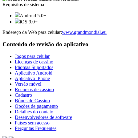
Requisitos de sistema
Android 5.0+
iOS 9.0+
Endereço da Web para celular:
www.grandmondial.eu
Conteúdo de revisão do aplicativo
Jogos para celular
Licenças de cassino
Idiomas Suportados
Aplicativo Android
Aplicativo iPhone
Versão móvel
Recursos de cassino
Cadastro
Bônus de Cassino
Opções de pagamento
Detalhes do contato
Desenvolvedores de software
Países sem acesso
Perguntas Frequentes