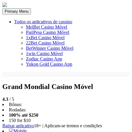
Primary Menu
Todos os aplicativos de cassino
MelBet Casino Móvel
PariPesa Casino Móvel
1xBet Casino Móvel
22Bet Casino Móvel
BetWinner Casino Móvel
1win Casino Móvel
Zodiac Casino App
Yukon Gold Casino App
Grand Mondial Casino Móvel
4.3
/ 5
Bônus:
Rodadas:
100% até $250
150 for $10
Baixar aplicativo
18+ | Aplicam-se termos e condições