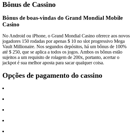
Bônus de Cassino
Bônus de boas-vindas do Grand Mondial Mobile
Casino
No Android ou iPhone, o Grand Mondial Casino oferece aos novos
jogadores 150 rodadas por apenas $ 10 no slot progressivo Mega
Vault Millionaire. Nos segundos depósitos, há um bônus de 100%
até $ 250, que se aplica a todos os jogos. Ambos os bônus estão
sujeitos a um requisito de rolagem de 200x, portanto, acertar o
jackpot é sua melhor aposta para sacar qualquer coisa.
Opções de pagamento do cassino