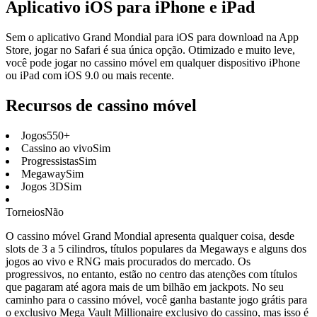
Aplicativo iOS para iPhone e iPad
Sem o aplicativo Grand Mondial para iOS para download na App
Store, jogar no Safari é sua única opção. Otimizado e muito leve,
você pode jogar no cassino móvel em qualquer dispositivo iPhone
ou iPad com iOS 9.0 ou mais recente.
Recursos de cassino móvel
Jogos
550+
Cassino ao vivo
Sim
Progressistas
Sim
Megaway
Sim
Jogos 3D
Sim
Torneios
Não
O cassino móvel Grand Mondial apresenta qualquer coisa, desde
slots de 3 a 5 cilindros, títulos populares da Megaways e alguns dos
jogos ao vivo e RNG mais procurados do mercado. Os
progressivos, no entanto, estão no centro das atenções com títulos
que pagaram até agora mais de um bilhão em jackpots. No seu
caminho para o cassino móvel, você ganha bastante jogo grátis para
o exclusivo Mega Vault Millionaire exclusivo do cassino, mas isso é