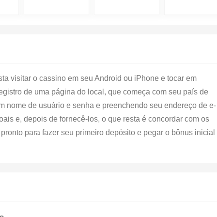
sta visitar o cassino em seu Android ou iPhone e tocar em
 registro de uma página do local, que começa com seu país de
um nome de usuário e senha e preenchendo seu endereço de e-
ais e, depois de fornecê-los, o que resta é concordar com os
pronto para fazer seu primeiro depósito e pegar o bônus inicial