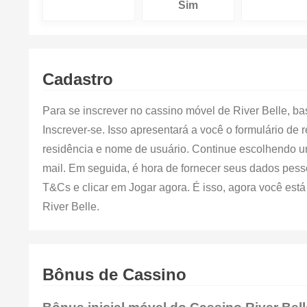
Sim
Cadastro
Para se inscrever no cassino móvel de River Belle, ba
Inscrever-se. Isso apresentará a você o formulário de
residência e nome de usuário. Continue escolhendo 
mail. Em seguida, é hora de fornecer seus dados pesso
T&Cs e clicar em Jogar agora. É isso, agora você está 
River Belle.
Bônus de Cassino