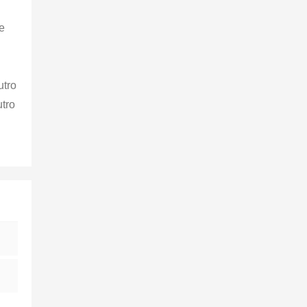
e
utro
tro