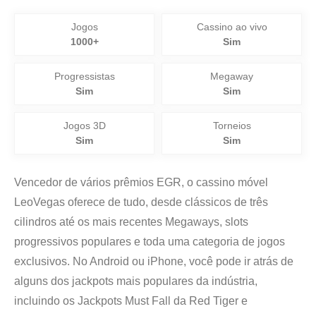
Jogos
Cassino ao vivo
1000+
Sim
Progressistas
Megaway
Sim
Sim
Jogos 3D
Torneios
Sim
Sim
Vencedor de vários prêmios EGR, o cassino móvel
LeoVegas oferece de tudo, desde clássicos de três
cilindros até os mais recentes Megaways, slots
progressivos populares e toda uma categoria de jogos
exclusivos. No Android ou iPhone, você pode ir atrás de
alguns dos jackpots mais populares da indústria,
incluindo os Jackpots Must Fall da Red Tiger e