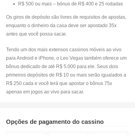
R$ 500 ou mais – bónus de R$ 400 e 25 rodadas
Os giros de depósito são livres de requisitos de apostas,
enquanto o dinheiro da casa deve ser apostado 35x
antes que você possa sacar.
Tendo um dos mais extensos cassinos móveis ao vivo
para Android e iPhone, o Leo Vegas também oferece um
bônus dedicado de até R$ 5.000 para ele. Seus dois
primeiros depósitos de R$ 10 ou mais serão igualados a
R$ 250 cada e você terá que apostar o bônus 75x
apenas em jogos ao vivo para sacar.
Opções de pagamento do cassino