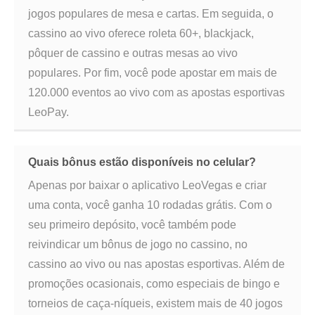
jogos populares de mesa e cartas. Em seguida, o
cassino ao vivo oferece roleta 60+, blackjack,
pôquer de cassino e outras mesas ao vivo
populares. Por fim, você pode apostar em mais de
120.000 eventos ao vivo com as apostas esportivas
LeoPay.
Quais bônus estão disponíveis no celular?
Apenas por baixar o aplicativo LeoVegas e criar
uma conta, você ganha 10 rodadas grátis. Com o
seu primeiro depósito, você também pode
reivindicar um bônus de jogo no cassino, no
cassino ao vivo ou nas apostas esportivas. Além de
promoções ocasionais, como especiais de bingo e
torneios de caça-níqueis, existem mais de 40 jogos