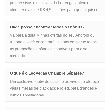
progressivos exclusivos da LeoVegas, além de
oferecer mais de R$ 4,5 milhões para quem quiser.
Onde posso encontrar todos os bônus?
Vá para a guia Minhas ofertas no seu Android ou
iPhone e você encontrará listadas em verde todas
as promoções e bônus disponíveis para o seu
mercado.
O que é o LeoVegas Chambre Séparée?
Um exclusivo lobby de cassino ao vivo que oferece
várias mesas de blackjack e roleta para grandes e
baixos apostadores.