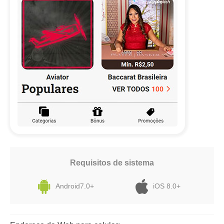
Requisitos de sistema
Android7.0+
iOS 8.0+