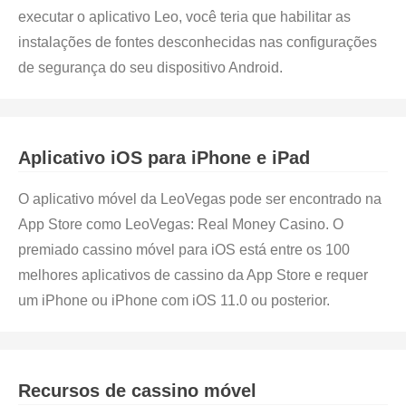
executar o aplicativo Leo, você teria que habilitar as
instalações de fontes desconhecidas nas configurações
de segurança do seu dispositivo Android.
Aplicativo iOS para iPhone e iPad
O aplicativo móvel da LeoVegas pode ser encontrado na
App Store como LeoVegas: Real Money Casino. O
premiado cassino móvel para iOS está entre os 100
melhores aplicativos de cassino da App Store e requer
um iPhone ou iPhone com iOS 11.0 ou posterior.
Recursos de cassino móvel