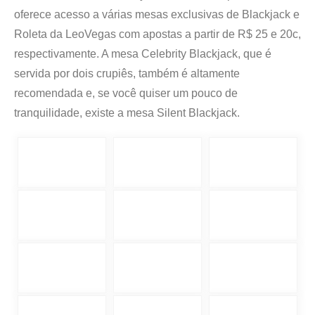
oferece acesso a várias mesas exclusivas de Blackjack e
Roleta da LeoVegas com apostas a partir de R$ 25 e 20c,
respectivamente. A mesa Celebrity Blackjack, que é
servida por dois crupiês, também é altamente
recomendada e, se você quiser um pouco de
tranquilidade, existe a mesa Silent Blackjack.