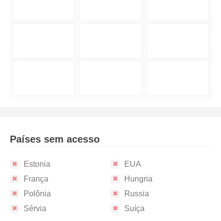
Países sem acesso
Estonia
EUA
França
Hungria
Polônia
Russia
Sérvia
Suíça