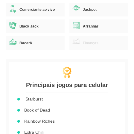
Comerciante ao vivo
Jackpot
Black Jack
Arranhar
Bacará
Finanças
Principais jogos para celular
Starburst
Book of Dead
Rainbow Riches
Extra Chilli