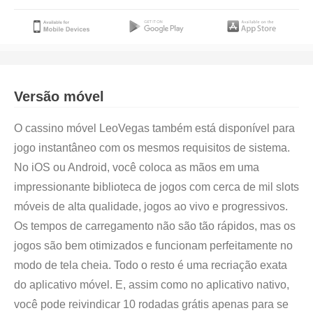
Versão móvel
O cassino móvel LeoVegas também está disponível para
jogo instantâneo com os mesmos requisitos de sistema.
No iOS ou Android, você coloca as mãos em uma
impressionante biblioteca de jogos com cerca de mil slots
móveis de alta qualidade, jogos ao vivo e progressivos.
Os tempos de carregamento não são tão rápidos, mas os
jogos são bem otimizados e funcionam perfeitamente no
modo de tela cheia. Todo o resto é uma recriação exata
do aplicativo móvel. E, assim como no aplicativo nativo,
você pode reivindicar 10 rodadas grátis apenas para se