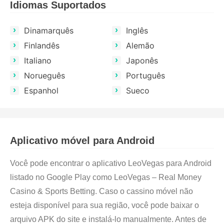
Idiomas Suportados
Dinamarquês
Inglês
Finlandês
Alemão
Italiano
Japonês
Norueguês
Português
Espanhol
Sueco
Aplicativo móvel para Android
Você pode encontrar o aplicativo LeoVegas para Android
listado no Google Play como LeoVegas – Real Money
Casino & Sports Betting. Caso o cassino móvel não
esteja disponível para sua região, você pode baixar o
arquivo APK do site e instalá-lo manualmente. Antes de