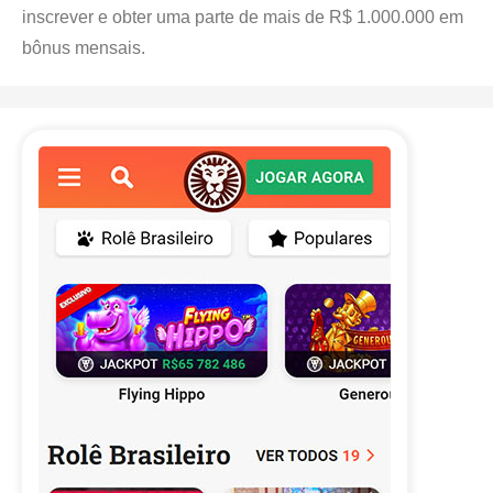
inscrever e obter uma parte de mais de R$ 1.000.000 em
bônus mensais.