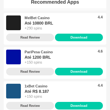
Recommended Apps
4.4
MelBet Casino
Até 10800 BRL
+290 spins
Download
Read Review
4.6
PariPesa Casino
Até 1200 BRL
+150 spins
Download
Read Review
4.4
1xBet Casino
Até R$ 8.187
+150 spins
Download
Read Review