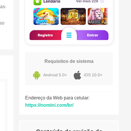
oas-
so
Requisitos de sistema
Android 5.0+
iOS 10.0+
Endereço da Web para celular:
https://nomini.com/br/