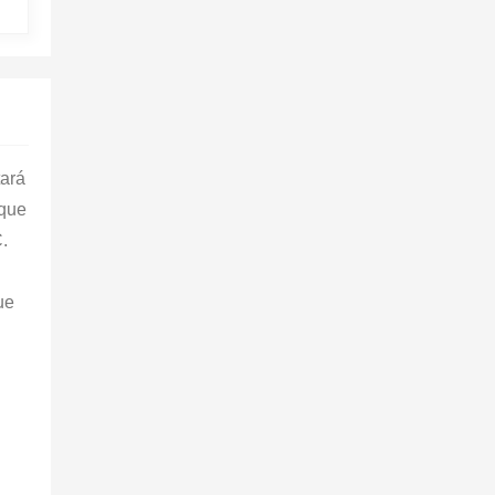
tará
 que
.
ue