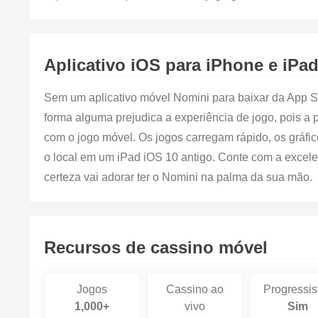
Aplicativo iOS para iPhone e iPa
Sem um aplicativo móvel Nomini para baixar da App Sto
forma alguma prejudica a experiência de jogo, pois a p
com o jogo móvel. Os jogos carregam rápido, os gráfi
o local em um iPad iOS 10 antigo. Conte com a excele
certeza vai adorar ter o Nomini na palma da sua mão.
Recursos de cassino móvel
Jogos
Cassino ao
Progressis
1,000+
vivo
Sim